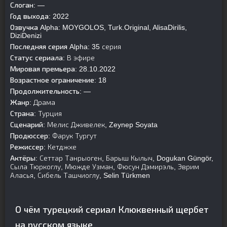
Слоган:
—
Год выхода:
2022
Озвучка Alpha:
MOYGOLOS, Turk.Original, AlisaDirilis,
DiziDenizi
Последняя серия Alpha:
35 серия
Статус сериала:
В эфире
Мировая премьера:
28.10.2022
Возрастное ограничение:
18
Продолжительность:
—
Жанр:
Драма
Страна:
Турция
Сценарий:
Мелис Дживелек, Zeynep Soyata
Продюссер:
Фарук Тургут
Режиссер:
Кетджхе
Актёры:
Сеттар Танрыоген, Барыш Кылыч, Dogukan Güngör,
Сыла Тюркоглу, Мюжде Узман, Фюсун Дэмирэль, Эврим
Аласья, Сибель Ташчиоглу, Selin Türkmen
О чём турецкий сериал Клюквенный щербет
на русском языке