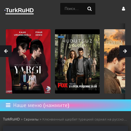
TurkRuHD
Наше меню (нажмите)
TurkRuHD
»
Сериалы
» Клюквенный щербет турецкий сериал на русском языке все серии смотреть онлайн бесплатно подряд