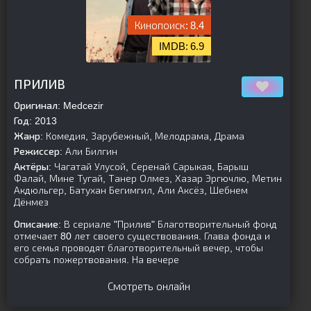
8.4
6.9
[is-parent]
[/is-parent]
ПРИЛИВ
Оригинал:
Medcezir
Год:
2013
Жанр:
Комедия, Зарубежный, Мелодрама, Драма
Режиссер:
Али Билгин
Актёры:
Чагатай Улусой, Серенай Сарыкая, Барыш
Фалай, Мине Тугай, Танер Олмез, Хазар Эргючлю, Метин
Акдюльгер, Батухан Бегимгил, Али Аксёз, Шебнем
Дёнмез
Описание:
В сериале "Прилив" Благотворительный фонд
отмечает 80 лет своего существования. Глава фонда и
его семья проводят благотворительный вечер, чтобы
собрать пожертвования. На вечере
Смотреть онлайн