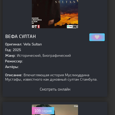
[is-parent]
[/is-parent]
ВЕФА СУЛТАН
Оригинал:
Vefa Sultan
Год:
2025
Жанр:
Исторический, Биографический
Режиссер:
Актёры:
Описание:
Впечатляющая история Муслихуддина
Мустафы, известного как духовный султан Стамбула.
Смотреть онлайн
109 серия