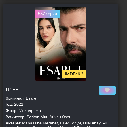
557 серия
6.2
[is-parent]
[/is-parent]
ПЛЕН
Оригинал:
Esaret
Год:
2022
Жанр:
Мелодрама
Режиссер:
Serkan Mut, Айхан Озен
Актёры:
Mahassine Merabet, Сенк Торун, Hilal Anay, Ali