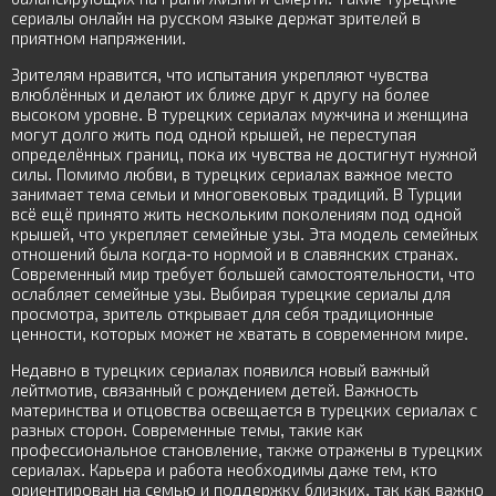
сериалы онлайн на русском языке держат зрителей в
приятном напряжении.
Зрителям нравится, что испытания укрепляют чувства
влюблённых и делают их ближе друг к другу на более
высоком уровне. В турецких сериалах мужчина и женщина
могут долго жить под одной крышей, не переступая
определённых границ, пока их чувства не достигнут нужной
силы. Помимо любви, в турецких сериалах важное место
занимает тема семьи и многовековых традиций. В Турции
всё ещё принято жить нескольким поколениям под одной
крышей, что укрепляет семейные узы. Эта модель семейных
отношений была когда-то нормой и в славянских странах.
Современный мир требует большей самостоятельности, что
ослабляет семейные узы. Выбирая турецкие сериалы для
просмотра, зритель открывает для себя традиционные
ценности, которых может не хватать в современном мире.
Недавно в турецких сериалах появился новый важный
лейтмотив, связанный с рождением детей. Важность
материнства и отцовства освещается в турецких сериалах с
разных сторон. Современные темы, такие как
профессиональное становление, также отражены в турецких
сериалах. Карьера и работа необходимы даже тем, кто
ориентирован на семью и поддержку близких, так как важно