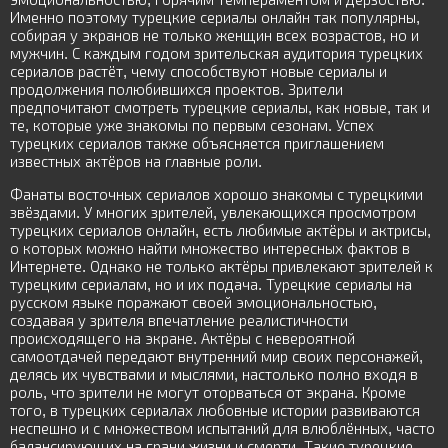
Именно поэтому турецкие сериалы онлайн так популярны,
собирая у экранов не только женщин всех возрастов, но и
мужчин. С каждым годом зрительская аудитория турецких
сериалов растёт, чему способствуют новые сериалы и
продолжения полюбившихся проектов. Зрители
предпочитают смотреть турецкие сериалы, как новые, так и
те, которые уже знакомы по первым сезонам. Успех
турецких сериалов также объясняется приглашением
известных актёров на главные роли.
Фанаты восточных сериалов хорошо знакомы с турецкими
звёздами. У многих зрителей, увлекающихся просмотром
турецких сериалов онлайн, есть любимые актёры и актрисы,
о которых можно найти множество интересных фактов в
Интернете. Однако не только актёры привлекают зрителей к
турецким сериалам, но и их подача. Турецкие сериалы на
русском языке поражают своей эмоциональностью,
создавая у зрителя впечатление реалистичности
происходящего на экране. Актёры с невероятной
самоотдачей передают внутренний мир своих персонажей,
делясь их чувствами и мыслями, настолько полно входя в
роль, что зрители не могут оторваться от экрана. Кроме
того, в турецких сериалах любовные истории развиваются
неспешно и с множеством испытаний для влюблённых, часто
балансирующих на грани жизни и смерти. Такие турецкие