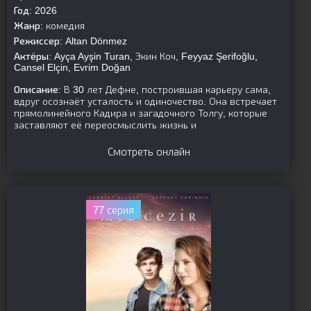
Год:
2026
Жанр:
комедия
Режиссер:
Altan Dönmez
Актёры:
Ayça Ayşin Turan, Экин Коч, Feyyaz Şerifoğlu,
Cansel Elçin, Evrim Doğan
Описание:
В 30 лет Дефне, построившая карьеру сама,
вдруг осознаёт усталость и одиночество. Она встречает
прямолинейного Кадира и загадочного Толгу, которые
заставляют её переосмыслить жизнь и
Смотреть онлайн
77 серия