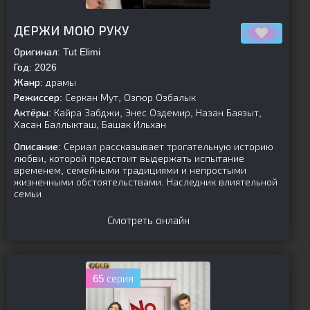
[is-parent]
[/is-parent]
ДЕРЖИ МОЮ РУКУ
Оригинал:
Tut Elimi
Год:
2026
Жанр:
драмы
Режиссер:
Серкан Мут, Озгюр Озбалык
Актёры:
Кайра Забджи, Энес Оздемир, Назан Баязыт,
Хасан Баллыкташ, Башак Ильхан
Описание:
Сериал рассказывает трогательную историю
любви, которой предстоит выдержать испытание
временем, семейными традициями и непростыми
жизненными обстоятельствами. Наследник влиятельной
семьи
Смотреть онлайн
65 серия