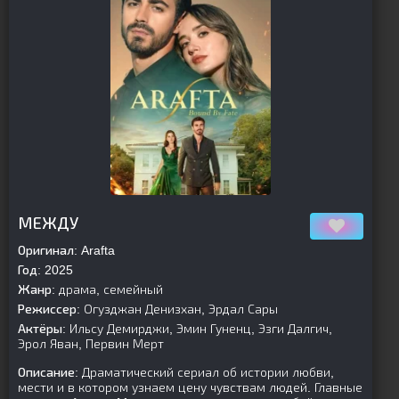
[is-parent]
[/is-parent]
МЕЖДУ
Оригинал:
Arafta
Год:
2025
Жанр:
драма, семейный
Режиссер:
Огузджан Денизхан, Эрдал Сары
Актёры:
Ильсу Демирджи, Эмин Гуненц, Эзги Далгич,
Эрол Яван, Первин Мерт
Описание:
Драматический сериал об истории любви,
мести и в котором узнаем цену чувствам людей. Главные