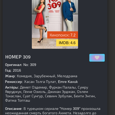
7.2
4.6
[is-parent]
[/is-parent]
НОМЕР 309
Оригинал:
No: 309
Год:
2016
Жанр:
Комедия, Зарубежный, Мелодрама
Режиссер:
Хасан Толга Пулат, Emre Kavuk
Актёры:
Демет Оздемир, Фуркан Палалы, Сумру
Явруджук, Гёкче Озиоль, Джихан Эрджан, Озлем
Токаслан, Суат Сунгур, Севинч Эрбулак, Беити Энгин,
Фатма Топташ
Описание:
В турецком сериале "Номер 309" произошла
неожиданная смерть богатого Ахмета. Незадолго до