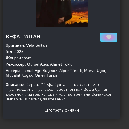
[is-parent]
[/is-parent]
ВЕФА СУЛТАН
Оригинал:
Vefa Sultan
Год:
2025
Жанр:
драма
Режиссер:
Gürsel Ates, Ahmet Toklu
Актёры:
İsmail Ege Şaşmaz, Alper Türedi, Merve Uçer,
Mücahit Koçak, Ömer Turan
Описание:
Сериал "Вефа Султан" рассказывает о
Муслихиддине Мустафе, известном как Вефа Султан,
духовном лидере, который жил во времена Османской
империи, в период завоевания
Смотреть онлайн