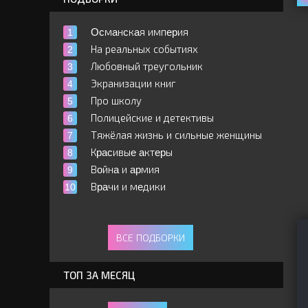
Ocмaнcкaя импepия
На реальных событиях
Любовный треугольник
Экранизации книг
Про школу
Полицейские и детективы
Тяжёлая жизнь и сильные женщины
Кpacивыe aктepы
Вoйнa и apмия
Вpaчи и мeдики
ВСЕ ПОДБОРКИ
ТОП ЗА МЕСЯЦ