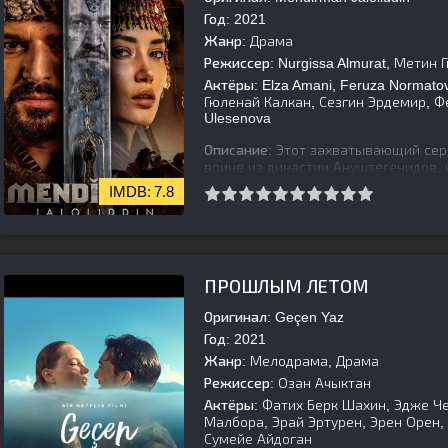
Год:
2021
Жанр:
Драма
Режиссер:
Nurgissa Almurat, Метин 
Актёры:
Elza Amani, Feruza Normatov
Гюленай Калкан, Сезгин Эрдемир, Ф
Ulesenova
Описание:
Этот захватывающий сер
воине из династии Ануштегенидов,
Чингисхану в борьбе за независимо
7.8
[is-parent]
[/is-parent]
ПРОШЛЫМ ЛЕТОМ
Оригинал:
Geçen Yaz
Год:
2021
Жанр:
Мелодрама, Драма
Режиссер:
Озан Ачыктан
Актёры:
Фатих Берк Шахин, Эдже Че
Малбора, Эрай Эртурен, Эрен Орен, 
Сумейе Айдоган