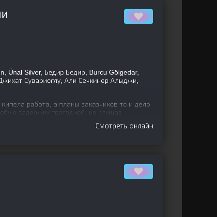
МИ
, Ünal Silver, Бедир Бедир, Burcu Gölgedar,
Джихат Сувариоглу, Али Сечкинер Алыджи,
кипела работа, а планы заказчиков то и дело
юбую задержку трагедией, не слушая
правляющий фабрикой,
Смотреть онлайн