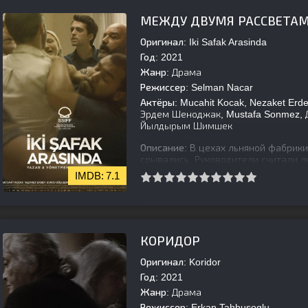
МЕЖДУ ДВУМЯ РАССВЕТА
Оригинал:
Iki Safak Arasinda
Год:
2021
Жанр:
Драма
Режиссер:
Selman Nacar
Актёры:
Mucahit Kocak, Nezaket Erden
Эрдем Шеноджак, Mustafa Sonmez, 
Йылдырым Шимшек
Описание:
В цехах льняной фабрики 
срывались. Руководители считали л
оправданий подчинённых. Кадир, у
7.1
[is-parent][/is-parent]
КОРИДОР
Оригинал:
Koridor
Год:
2021
Жанр:
Драма
Режиссер:
Erkan Tahhusoglu