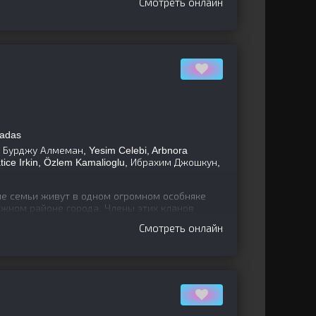
Смотреть онлайн
Dadas
Бурджу Алмеман, Yesim Celebi, Arbnora
tice Irkin, Özlem Kamalioglu, Ибрахим Джошкун,
е семьи живут в одном огромном особняке
жном районе города. Члены этих кланов
ети Чинар и Дениз с
Смотреть онлайн