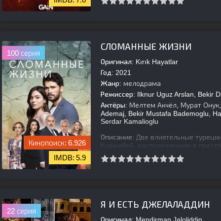
[is-parent]
[/is-parent]
СЛОМАННЫЕ ЖИЗНИ
100 серия
Оригинал:
Kırık Hayatlar
Год:
2021
Жанр:
мелодрама
Режиссер:
Ilknur Uguz Arslan, Bekir 
Актёры:
Мелтем Акчёл, Мурат Онук, 
Ademaj, Bekir Mustafa Bademoglu, Ha
Serdar Kamalioglu
Описание:
Две влиятельные турецки
6.926
Коджабей, расположенном в прести
многие годы враждуют, однако их д
5.9
[is-parent]
[/is-parent]
Я И ЕСТЬ ДЖЕЛАЛАДДИН
22 серия
Оригинал:
Mendirman Jaloliddin