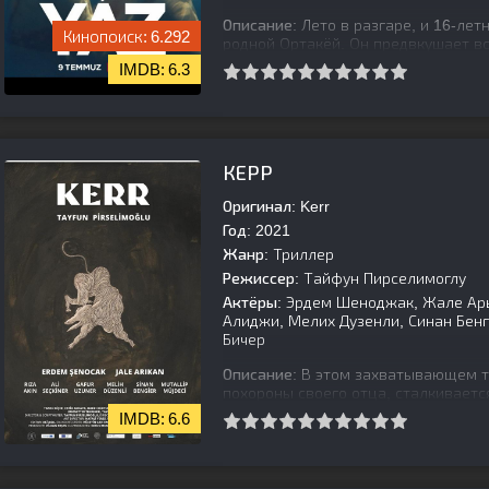
Описание:
Лето в разгаре, и 16-лет
6.292
родной Ортакёй. Он предвкушает вс
числе и первую любовь. В Ортакёе 
6.3
[is-parent][/is-parent]
КЕРР
Оригинал:
Kerr
Год:
2021
Жанр:
Триллер
Режиссер:
Тайфун Пирселимоглу
Актёры:
Эрдем Шеноджак, Жале Арык
Алиджи, Мелих Дузенли, Синан Бенги
Бичер
Описание:
В этом захватывающем т
похороны своего отца, сталкиваетс
требует его опознать тело в морге,
6.6
[is-parent][/is-parent]