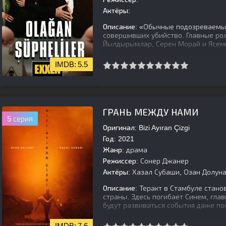
Актёры:
Описание:
«Обычные подозреваемые
совершивших убийство. Главные ро
Йылдырымлар, Серен Морай и Ясем
5.5
[is-parent]
[/is-parent]
ГРАНЬ МЕЖДУ НАМИ
5 серия
Оригинал:
Bizi Ayıran Çizgi
Год:
2021
Жанр:
драма
Режиссер:
Сонер Джанер
Актёры:
Хазал Субаши, Озан Долун
Описание:
Теракт в Стамбуле стано
страны. Здесь погибает Синем, глав
будут развиваться события даже по
7.6