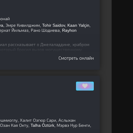
Гюнай
a, Эмре Кивилджим, Tohir Saidov, Kaan Yalçin,
ерхат Йильмаз, Рано Шодиева, Rayhon
иал рассказывает о Джелаладдине, храбром
 который бросил вызов могущественному
сть своего народа. Юный
Смотреть онлайн
шмиоглу, Халит Озгюр Сари, Аслыхан
Озан Кая Окту, Talha Öztürk, Мэрвэ Нур Бенги,