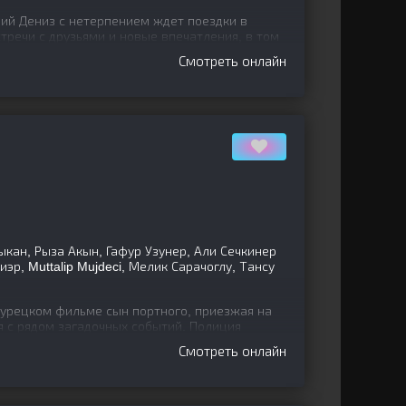
ний Дениз с нетерпением ждет поездки в
тречи с друзьями и новые впечатления, в том
живет Аслы, к
Смотреть онлайн
ан, Рыза Акын, Гафур Узунер, Али Сечкинер
эр, Muttalip Mujdeci, Мелик Сарачоглу, Тансу
урецком фильме сын портного, приезжая на
я с рядом загадочных событий. Полиция
 хотя он утверждает,
Смотреть онлайн