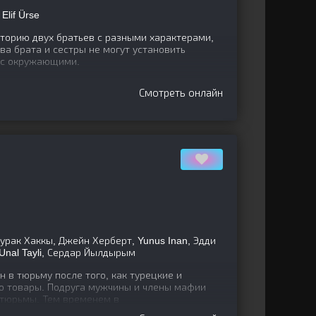
Elif Ürse
торию двух братьев с разными характерами,
ва брата и сестры не могут установить
и с окружающими.
Смотреть онлайн
 Бурак Хаккы, Джейн Херберт, Yunus Inan, Эдди
, Unal Tayli, Сердар Йылдырым
 в тюрьму после того, как турецкие и
о товары. Подруга мужчины и члены мафии
 тюрьмы. Тем временем в