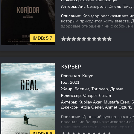
Актёры:
Айс Демирель, Эмель Гёксу, 
Описание:
Коридор рассказывает ис
которым приходится жить вместе. Д
здоровые отношения ни с собой, н
5.7
[is-parent][/is-parent]
КУРЬЕР
Оригинал:
Kurye
Год:
2021
Жанр:
Боевик, Триллер, Драма
Режиссер:
Фикрет Санал
Актёры:
Kubilay Akar, Mustafa Eren,
Джексон, Attila Oener, Ahmet Oztürk
Описание:
Иранский курьер заключен
ирландские банды конфисковали ег
начинают ждать выхода курьера из
5.8