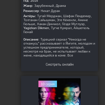
Год:
2015
Жанр:
Зарубежный, Драма
Режиссер:
Нихат Дурак
Актёры:
Тугай Мерджан, Шафак Пекдемир,
Толгахан Сайышман, Эге Кёкенли, Амине
Гюльше, Хакан Динчкол, Гёзде Мутлуэр,
Yagizkan Dikmen, Тугче Кумрал, Айшегюль
Гюнай
Описание:
Турецкий сериал "Никогда не
откажусь" рассказывает о Йигите, молодом и
успешном предпринимателе, который,
несмотря на брак, не испытывает любви к
жене, находящейся в коме. Все
Смотреть онлайн
10 серия