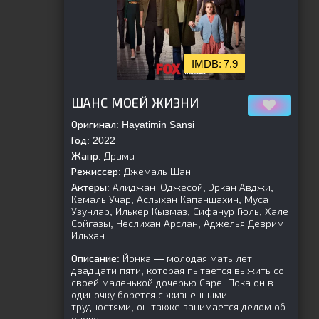
7.9
[is-parent]
[/is-parent]
ШАНС МОЕЙ ЖИЗНИ
Оригинал:
Hayatimin Sansi
Год:
2022
Жанр:
Драма
Режиссер:
Джемаль Шан
Актёры:
Алиджан Юджесой, Эркан Авджи,
Кемаль Учар, Аслыхан Капаншахин, Муса
Узунлар, Илькер Кызмаз, Сифанур Гюль, Хале
Сойгазы, Неслихан Арслан, Аджелья Деврим
Ильхан
Описание:
Йонка — молодая мать лет
двадцати пяти, которая пытается выжить со
своей маленькой дочерью Саре. Пока он в
одиночку борется с жизненными
трудностями, он также занимается делом об