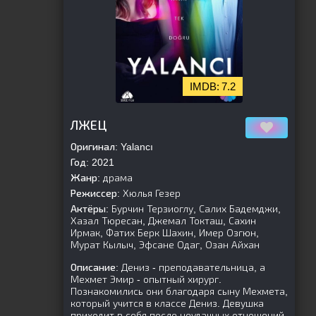
7.2
[is-parent]
[/is-parent]
ЛЖЕЦ
Оригинал:
Yalancı
Год:
2021
Жанр:
драма
Режиссер:
Хюлья Гезер
Актёры:
Бурчин Терзиоглу, Салих Бадемджи,
Хазал Тюресан, Джемал Токташ, Сахин
Ирмак, Фатих Берк Шахин, Имер Озгюн,
Мурат Кылыч, Эфсане Одаг, Озан Айхан
Описание:
Дениз - преподавательница, а
Мехмет Эмир - опытный хирург.
Познакомились они благодаря сыну Мехмета,
который учится в классе Дениз. Девушка
приходит в себя после неудачных отношений,