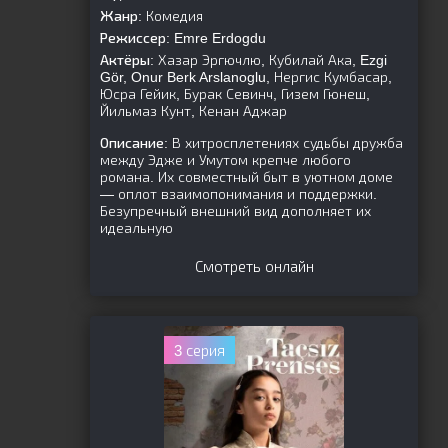
Жанр:
Комедия
Режиссер:
Emre Erdogdu
Актёры:
Хазар Эргючлю, Кубилай Ака, Ezgi
Gör, Onur Berk Arslanoglu, Нергис Кумбасар,
Юсра Гейик, Бурак Севинч, Гизем Гюнеш,
Йильмаз Кунт, Кенан Аджар
Описание:
В хитросплетениях судьбы дружба
между Эдже и Умутом крепче любого
романа. Их совместный быт в уютном доме
— оплот взаимопонимания и поддержки.
Безупречный внешний вид дополняет их
идеальную
Смотреть онлайн
3 серия