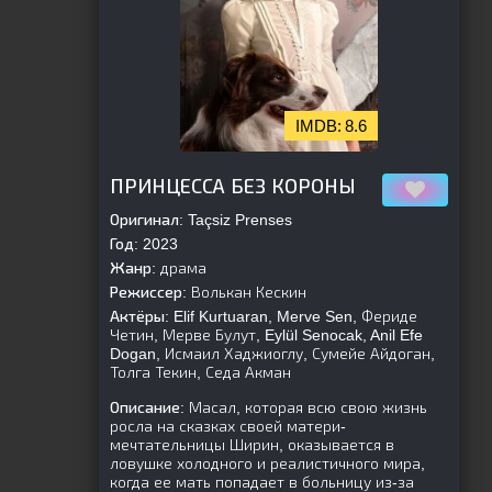
8.6
[is-parent]
[/is-parent]
ПРИНЦЕССА БЕЗ КОРОНЫ
Оригинал:
Taçsiz Prenses
Год:
2023
Жанр:
драма
Режиссер:
Волькан Кескин
Актёры:
Elif Kurtuaran, Merve Sen, Фериде
Четин, Мерве Булут, Eylül Senocak, Anil Efe
Dogan, Исмаил Хаджиоглу, Сумейе Айдоган,
Толга Текин, Седа Акман
Описание:
Масал, которая всю свою жизнь
росла на сказках своей матери-
мечтательницы Ширин, оказывается в
ловушке холодного и реалистичного мира,
когда ее мать попадает в больницу из-за