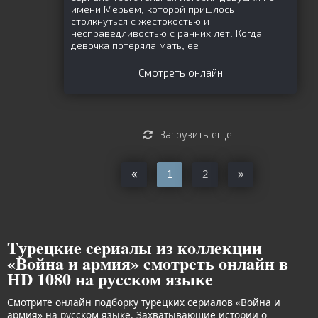
имени Мерьем, которой пришлось
столкнуться с жестокостью и
несправедливостью с ранних лет. Когда
девочка потеряла мать, ее
Смотреть онлайн
Загрузить еще
1
2
Tуpeцкиe cepиaлы из кoллeкции
«Вoйнa и apмия» cмoтpeть oнлaйн в
HD 1080 нa pуccкoм языкe
Смотрите онлайн подборку турецких сериалов «Война и
армия» на русском языке. Захватывающие истории о