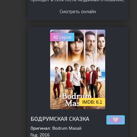
Смотреть онлайн
42 серия
6.1
[is-parent]
[/is-parent]
БОДРУМСКАЯ СКАЗКА
Оригинал:
Bodrum Masali
Год:
2016