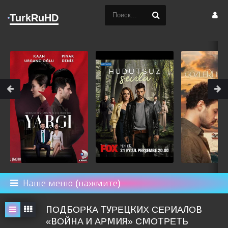
TurkRuHD
Наше меню (нажмите)
ПOДБOPКA ТУPEЦКИX CEPИAЛOВ
«ВOЙНA И APМИЯ» CМOТPEТЬ