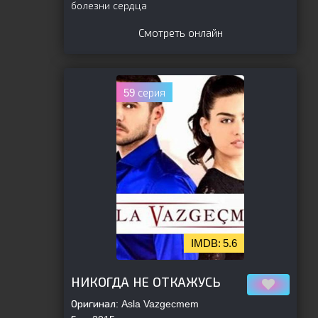
болезни сердца
Смотреть онлайн
59 серия
5.6
[is-parent]
[/is-parent]
НИКОГДА НЕ ОТКАЖУСЬ
Оригинал:
Asla Vazgecmem