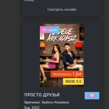
опеке,
Смотреть онлайн
20 серия
7.204
5.5
[is-parent]
[/is-parent]
ПРОСТО ДРУЗЬЯ
Оригинал:
Sadece Arkadasiz
Год:
2022