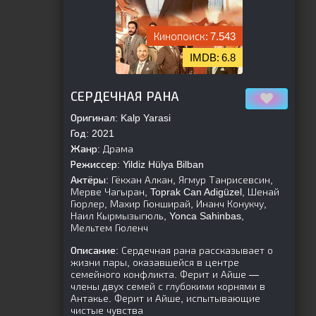
7.543
6.8
[is-parent]
[/is-parent]
СЕРДЕЧНАЯ РАНА
Оригинал:
Kalp Yarasi
Год:
2021
Жанр:
Драма
Режиссер:
Yildiz Hülya Bilban
Актёры:
Гёкхан Алкан, Ягмур Танрисевсин,
Мерве Чагыран, Toprak Can Adigüzel, Шенай
Гюрлер, Махир Гюнширай, Инанч Конукчу,
Наил Кырмызыгюль, Yonca Sahinbas,
Мельтем Гюленч
Описание:
Сердечная рана рассказывает о
жизни пары, оказавшейся в центре
семейного конфликта. Ферит и Айше —
члены двух семей с глубокими корнями в
Антакье. Ферит и Айше, испытывающие
чистые чувства