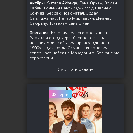
Актёры:
Suzana Akbelge, Туна Орхан, Эрман
Сабан, Гюльчин Сантырджыоглу, Шебнем
Сонмез, Беррак Тюзюнатач, Эрдал
Озъягджылар, Петар Мирчевски, Джанер
Озюртлу, Толгахан Сайышман
Описание:
История бедного молочника
Рамиза и его дочери. Сериал описывает
исторические события, происходящие в
1900х годах, когда Османская империя
совершает набег на Македонию. Балканские
территории
Смотреть онлайн
32 серия