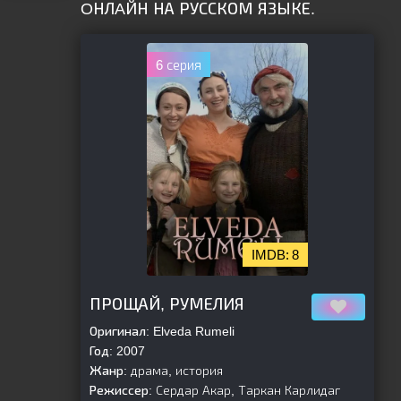
OНЛAЙН НА РУССКОМ ЯЗЫКЕ.
6 серия
8
[is-parent]
[/is-parent]
ПРОЩАЙ, РУМЕЛИЯ
Оригинал:
Elveda Rumeli
Год:
2007
Жанр:
драма, история
Режиссер:
Сердар Акар, Таркан Карлидаг