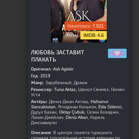
7.521
4.6
[is-parent]
[/is-parent]
ЛЮБОВЬ ЗАСТАВИТ
ПЛАКАТЬ
Оригинал:
Ask Aglatir
Год:
2019
Жанр:
Зарубежный, Драма
Режиссер:
Tuna Aktas, Шенол Сёнмез, Гёкчен
Уста
Актёры:
Дениз Джан Акташ, Hafsanur
Sancaktutan, Ягизджан Коньяли, Eda Sölenci,
Дурул Базан, Oktay Çubuk, Сезин Бозаджи,
Лачин Джейлан, Deniz Altan, Корель
Джезавирли
Описание:
В центре сюжета турецкого
сериала трогательная история девушки по