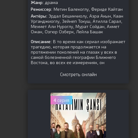
Жанр:
драма
Режиссер:
Метин Балекоглу, Фериде Кайтан
Актёры:
Эрдал Бешикчиолу, Азра Акын, Каан
Урганджиоглу, Зейнеп Токуш, Атилла Сарал,
Мехмет Али Нуроглу, Мурат Сойдан, Ахмет
Ожан, Озгюр Озберк, Лейла Башак
Описание:
В то время как сериал изображает
трагедию, которая продолжается на
протяжении поколений на глазах у всех в
самой болезненной географии Ближнего
Востока, во всех ее измерениях, он
Смотреть онлайн
4 серия