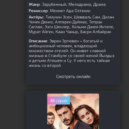
Жанр:
Зарубежный, Мелодрама, Драма
Режиссер:
Мехмет Ада Озтекин
Актёры:
Тимучин Эсен, Шевваль Сам, Дилан
Чичек Дениз, Алперен Дуймаз, Топрак
Саглам, Эзги Шенлер, Хильми Джем Интепе,
Мурат Айген, Каан Чакыр, Басри Албайрак
Описание:
Эврен Эргювен – богатый и
амбициозный человек, владеющий
множеством отелей. Он живет славной
жизнью в Стамбуле со своей женой Йылдыз
и детьми Атешем и Су. У него есть тайная
жизнь со второй
Смотреть онлайн
48 серия