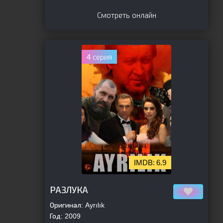
Смотреть онлайн
4 серия
6.9
[is-parent]
[/is-parent]
РАЗЛУКА
Оригинал:
Ayrılık
Год:
2009