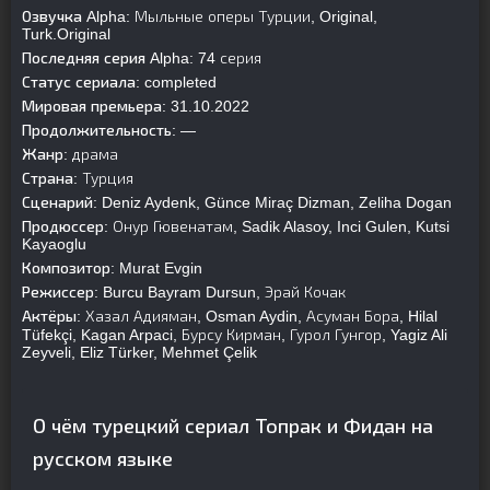
Озвучка Alpha:
Мыльные оперы Турции, Original,
Turk.Original
Последняя серия Alpha:
74 серия
Статус сериала:
completed
Мировая премьера:
31.10.2022
Продолжительность:
—
Жанр:
драма
Страна:
Турция
Сценарий:
Deniz Aydenk, Günce Miraç Dizman, Zeliha Dogan
Продюссер:
Онур Гювенатам, Sadik Alasoy, Inci Gulen, Kutsi
Kayaoglu
Композитор:
Murat Evgin
Режиссер:
Burcu Bayram Dursun, Эрай Кочак
Актёры:
Хазал Адияман, Osman Aydin, Асуман Бора, Hilal
Tüfekçi, Kagan Arpaci, Бурсу Кирман, Гурол Гунгор, Yagiz Ali
Zeyveli, Eliz Türker, Mehmet Çelik
О чём турецкий сериал Топрак и Фидан на
русском языке