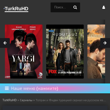
TurkRuHD
Наше меню (нажмите)
TurkRuHD
»
Сериалы
» Топрак и Фидан турецкий сериал на русском языке все серии смотреть онлайн бесплатно подряд