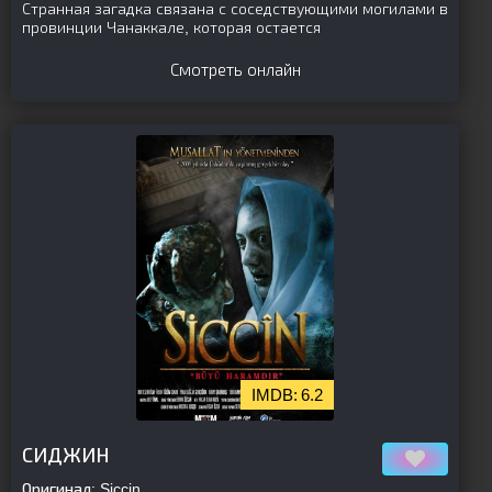
Странная загадка связана с соседствующими могилами в
провинции Чанаккале, которая остается
Смотреть онлайн
6.2
[is-parent][/is-parent]
СИДЖИН
Оригинал:
Siccin