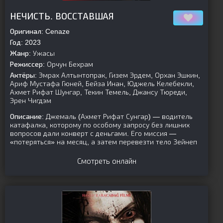
[is-parent][/is-parent]
НЕЧИСТЬ. ВОССТАВШАЯ
Оригинал:
Cenaze
Год:
2023
Жанр:
Ужасы
Режиссер:
Орчун Бехрам
Актёры:
Эмрах Алтынтопрак, Гизем Эрдем, Орхан Эшкин,
Ариф Мустафа Гюней, Бейза Инан, Юджель Келебекли,
Ахмет Рифат Шунгар, Текин Темель, Джансу Тюреди,
Эрен Чигдэм
Описание:
Джемаль (Ахмет Рифат Сунгар) — водитель
катафалка, которому по особому запросу без лишних
вопросов дали конверт с деньгами. Его миссия —
«потеряться» на месяц, а затем перевезти тело Зейнеп
Смотреть онлайн