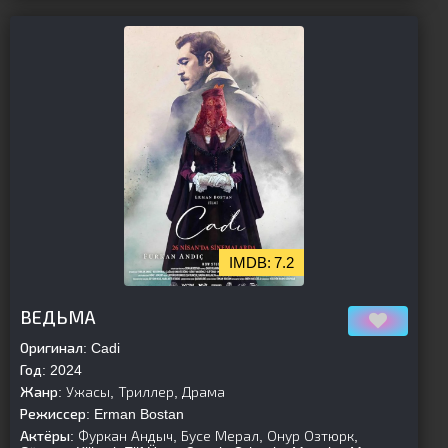
7.2
[is-parent][/is-parent]
ВЕДЬМА
Оригинал:
Cadi
Год:
2024
Жанр:
Ужасы, Триллер, Драма
Режиссер:
Erman Bostan
Актёры:
Фуркан Андыч, Бусе Мерал, Онур Озтюрк,