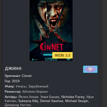
3.3
[is-parent][/is-parent]
ДЖИНН
Оригинал:
Cinnet
Год:
2019
Жанр:
Ужасы, Зарубежный
Режиссер:
Айтекин Биркон
Актёры:
Йелиз Аккая, Эмре Башер, Nicholas Facey, Уфук
Каплан, Sukeyna Kiliç, Demet Sasmaz, Michael Sezgin,
Джеррод Уэстон