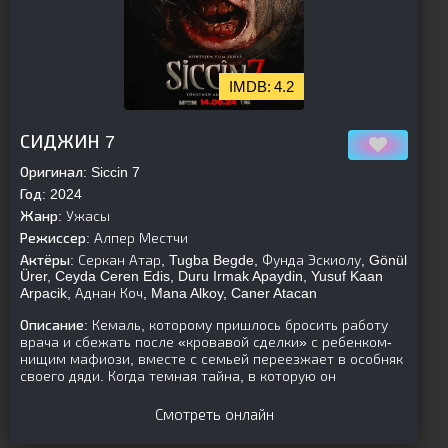
4.2
[is-parent][/is-parent]
СИДЖИН 7
Оригинал:
Siccin 7
Год:
2024
Жанр:
Ужасы
Режиссер:
Алпер Местчи
Актёры:
Серкан Атар, Tugba Begde, Фунда Эскиолу, Gönül
Ürer, Ceyda Ceren Edis, Duru Irmak Apaydin, Yusuf Kaan
Arpacik, Аднан Коч, Mana Alkoy, Caner Atacan
Описание:
Кемаль, которому пришлось бросить работу
врача и сбежать после «кровавой сделки» с ребенком-
нищим мафиози, вместе с семьей переезжает в особняк
своего дяди. Когда темная тайна, в которую он
Смотреть онлайн