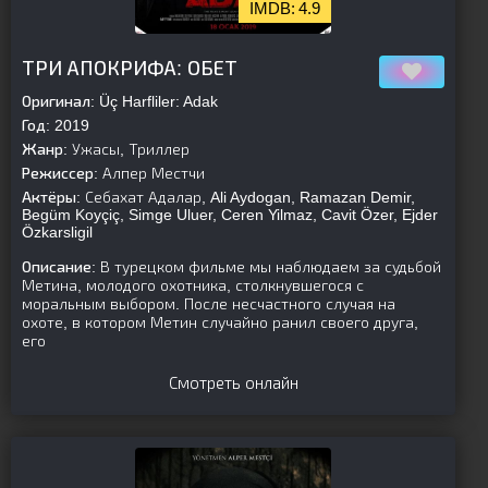
4.9
[is-parent][/is-parent]
ТРИ АПОКРИФА: ОБЕТ
Оригинал:
Üç Harfliler: Adak
Год:
2019
Жанр:
Ужасы, Триллер
Режиссер:
Алпер Местчи
Актёры:
Себахат Адалар, Ali Aydogan, Ramazan Demir,
Begüm Koyçiç, Simge Uluer, Ceren Yilmaz, Cavit Özer, Ejder
Özkarsligil
Описание:
В турецком фильме мы наблюдаем за судьбой
Метина, молодого охотника, столкнувшегося с
моральным выбором. После несчастного случая на
охоте, в котором Метин случайно ранил своего друга,
его
Смотреть онлайн