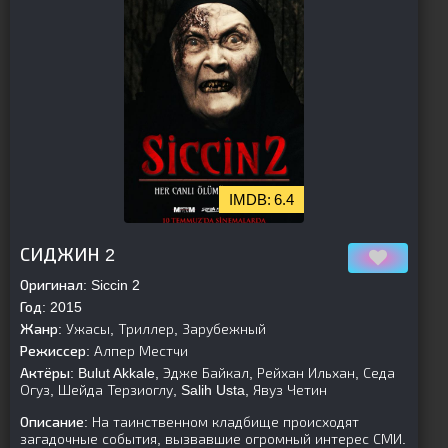
6.4
[is-parent][/is-parent]
СИДЖИН 2
Оригинал:
Siccin 2
Год:
2015
Жанр:
Ужасы, Триллер, Зарубежный
Режиссер:
Алпер Местчи
Актёры:
Bulut Akkale, Эдже Байкал, Рейхан Ильхан, Седа
Огуз, Шейда Терзиоглу, Salih Usta, Явуз Четин
Описание:
На таинственном кладбище происходят
загадочные события, вызвавшие огромный интерес СМИ.