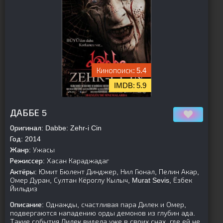
5.4
5.9
[is-parent][/is-parent]
ДАББЕ 5
Оригинал:
Dabbe: Zehr-i Cin
Год:
2014
Жанр:
Ужасы
Режиссер:
Хасан Караджадаг
Актёры:
Юмит Бюлент Динджер, Нил Гюнал, Пелин Акар,
Омер Дуран, Султан Кёроглу Кылыч, Murat Sevis, Ёзбек
Йильдиз
Описание:
Однажды, счастливая пара Дилек и Омер,
подвергаются нападению орды демонов из глубин ада.
Такие события Дилек видела уже в своих снах, где ей не