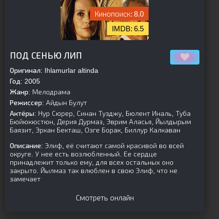
8.0
6.5
[is-parent]
[/is-parent]
ПОД СЕНЬЮ ЛИП
Оригинал:
Ihlamurlar altinda
Год:
2005
Жанр:
Мелодрама
Режиссер:
Айдын Булут
Актёры:
Нур Сюрер, Синан Тузджу, Бюлент Иналь, Туба
Бюйюкюстюн, Дерия Дурмаз, Эврим Аласья, Йылдырым
Баязит, Эркан Бекташ, Озге Борак, Биллур Калкаван
Описание:
Элиф, её считают самой красивой во всей
округе. У нее есть возлюбленный. Ее сердце
принадлежит только ему, для всех остальных оно
закрыто. Йылмаз так влюблен в свою Элиф, что не
замечает
Смотреть онлайн