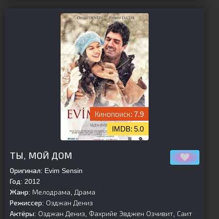
7.9
5.0
[is-parent][/is-parent]
ТЫ, МОЙ ДОМ
Оригинал:
Evim Sensin
Год:
2012
Жанр:
Мелодрама, Драма
Режиссер:
Озджан Дениз
Актёры:
Озджан Дениз, Фахрийе Эвджен Озчивит, Саит