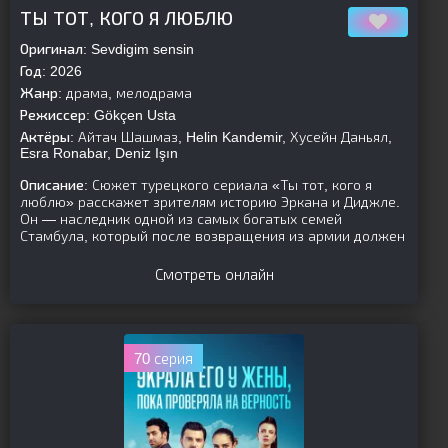
[is-parent]
[/is-parent]
ТЫ ТОТ, КОГО Я ЛЮБЛЮ
Оригинал:
Sevdigim sensin
Год:
2026
Жанр:
драма, мелодрама
Режиссер:
Gökçen Usta
Актёры:
Айтач Шашмаз, Helin Kandemir, Хусейн Даньял,
Esra Ronabar, Deniz Işın
Описание:
Сюжет турецкого сериала «Ты тот, кого я
люблю» расскажет зрителям историю Эркана и Диджле.
Он — наследник одной из самых богатых семей
Стамбула, который после возвращения из армии должен
Смотреть онлайн
70 серия