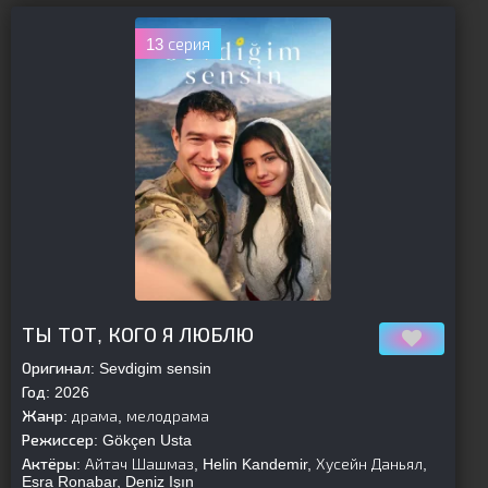
13 серия
[is-parent]
[/is-parent]
ТЫ ТОТ, КОГО Я ЛЮБЛЮ
Оригинал:
Sevdigim sensin
Год:
2026
Жанр:
драма, мелодрама
Режиссер:
Gökçen Usta
Актёры:
Айтач Шашмаз, Helin Kandemir, Хусейн Даньял,
Esra Ronabar, Deniz Işın