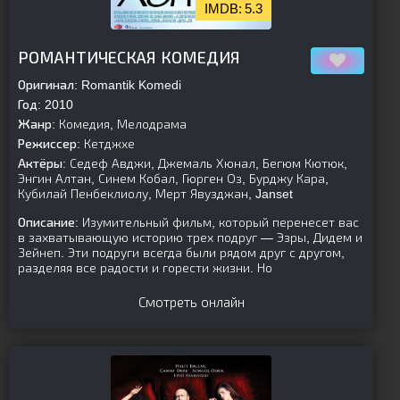
5.3
[is-parent][/is-parent]
РОМАНТИЧЕСКАЯ КОМЕДИЯ
Оригинал:
Romantik Komedi
Год:
2010
Жанр:
Комедия, Мелодрама
Режиссер:
Кетджхе
Актёры:
Седеф Авджи, Джемаль Хюнал, Бегюм Кютюк,
Энгин Алтан, Синем Кобал, Гюрген Оз, Бурджу Кара,
Кубилай Пенбеклиолу, Мерт Явузджан, Janset
Описание:
Изумительный фильм, который перенесет вас
в захватывающую историю трех подруг — Эзры, Дидем и
Зейнеп. Эти подруги всегда были рядом друг с другом,
разделяя все радости и горести жизни. Но
Смотреть онлайн