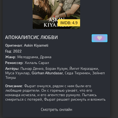
4.9
[is-parent][/is-parent]
АПОКАЛИПСИС ЛЮБВИ
Оригинал:
Askin Kiyameti
Год:
2022
Жанр:
Мелодрама, Драма
Режиссер:
Хилаль Сарал
Актёры:
Пынар Дениз, Боран Кузум, Йигит Киразджи,
Муса Узунлар, Gürhan Altundasar, Седа Тюркмен, Зейнеп
Токуш
Описание:
Фырат очнулся, рядом с ним были его
любящие родители. Он с горечью узнаёт, что его
команда исчезла, и его агентство рухнуло. Пытаясь
смириться с потерей, Фырат решает рискнуть и вложить
Смотреть онлайн