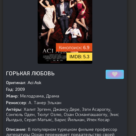
6.9
5.3
[is-parent][/is-parent]
ГОРЬКАЯ ЛЮБОВЬ
Оригинал:
Aci Ask
Год:
2009
Жанр:
Мелодрама, Драма
Режиссер:
А. Танер Эльхан
Актёры:
Халит Эргенч, Джансу Дере, Эзги Асароглу,
Сонгюль Оден, Тюлуг Озлю, Озан Османпашаоглу, Энис
Йылдыз, Серап Матьяс, Барис Йилькан, Ипек Косар
Описание:
В популярном турецком фильме профессор
литературы Орхан переживает предательство своей