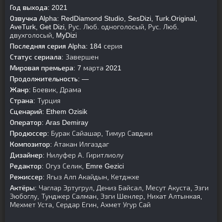
Год выхода:
2021
Озвучка Alpha:
RedDiamond Studio, SesDizi, Turk.Original,
AveTurk, Get Dizi, Рус. Люб. одноголосый, Рус. Люб.
двухголосый, MyDizi
Последняя серия Alpha:
184 серия
Статус сериала:
Завершен
Мировая премьера:
7 марта 2021
Продолжительность:
—
Жанр:
Боевик, Драма
Страна:
Турция
Сценарий:
Ethem Ozisik
Оператор:
Aras Demiray
Продюссер:
Бурак Сайашар, Тимур Савджи
Композитор:
Атакан Илгаздаг
Дизайнер:
Нилуфер А. Гиритлиолу
Редактор:
Огуз Селик, Emre Gezici
Режиссер:
Ягыз Алп Акайдын, Кетджхе
Актёры:
Чаглар Эртугрул, Дениз Байсал, Месут Акуста, Эзги
Эюбоглу, Тунджер Салман, Эзги Шенлер, Нихат Алтынкая,
Мехмет Уста, Сердар Егин, Ахмет Угур Сай